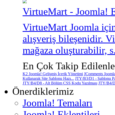
VirtueMart - Joomla! E
VirtueMart Joomla için
alışveriş bileşenidir. V
mağaza oluşturabilir, s.
En Çok Takip Edilenle
K2 Joomla! Gelişmiş İçerik Yönetimi
JComments Joomla!
Kullanarak Site Şablonu Hazı...
JTY/B3/D1 - Şablonu Pa
JTY/B4/D8 - Alt Bölüm CSS Kodu Yazılması
JTY/B4/D
Önerdiklerimiz
Joomla! Temaları
Joomla! Eklentileri