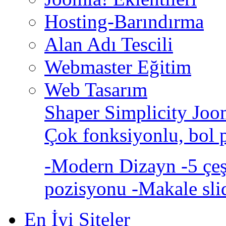
Hosting-Barındırma
Alan Adı Tescili
Webmaster Eğitim
Web Tasarım
Shaper Simplicity Joo
Çok fonksiyonlu, bol 
-Modern Dizayn -5 çeşi
pozisyonu -Makale sli
En İyi Siteler