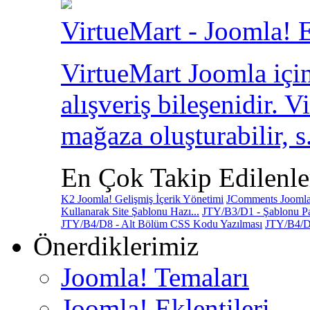
VirtueMart - Joomla! E
VirtueMart Joomla için
alışveriş bileşenidir. V
mağaza oluşturabilir, s.
En Çok Takip Edilenle
K2 Joomla! Gelişmiş İçerik Yönetimi
JComments Joomla!
Kullanarak Site Şablonu Hazı...
JTY/B3/D1 - Şablonu Pa
JTY/B4/D8 - Alt Bölüm CSS Kodu Yazılması
JTY/B4/D
Önerdiklerimiz
Joomla! Temaları
Joomla! Eklentileri