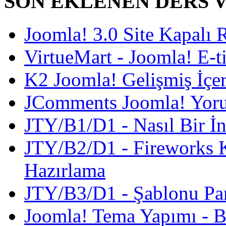
SON EKLENEN DERS 
Joomla! 3.0 Site Kapalı
VirtueMart - Joomla! E-ti
K2 Joomla! Gelişmiş İçe
JComments Joomla! Yoru
JTY/B1/D1 - Nasıl Bir İnt
JTY/B2/D1 - Fireworks K
Hazırlama
JTY/B3/D1 - Şablonu Pa
Joomla! Tema Yapımı - B