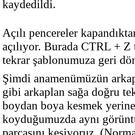
kaydedildi.
Açılı pencereler kapandıkt
açılıyor. Burada CTRL + Z t
tekrar şablonumuza geri dö
Şimdi anamenümüzün arkap
gibi arkaplan sağa doğru te
boydan boya kesmek yerine
koyduğumuzda aynı görüntü
parçasını kesiyoruz. (Norma