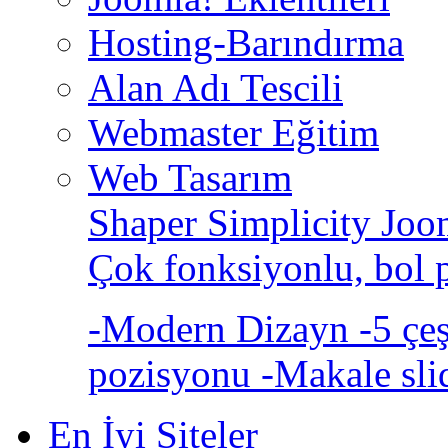
Hosting-Barındırma
Alan Adı Tescili
Webmaster Eğitim
Web Tasarım
Shaper Simplicity Joo
Çok fonksiyonlu, bol 
-Modern Dizayn -5 çeşi
pozisyonu -Makale sli
En İyi Siteler