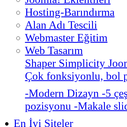
Hosting-Barındırma
Alan Adı Tescili
Webmaster Eğitim
Web Tasarım
Shaper Simplicity Joo
Çok fonksiyonlu, bol 
-Modern Dizayn -5 çeşi
pozisyonu -Makale sli
En İyi Siteler