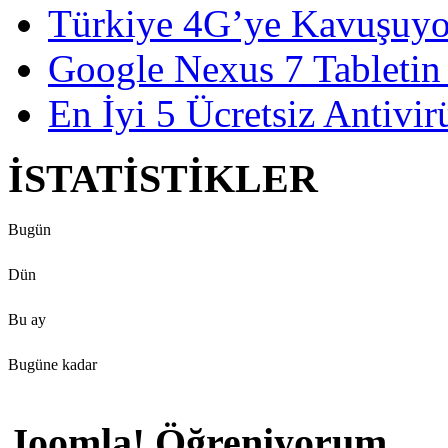
Türkiye 4G’ye Kavuşuyo
Google Nexus 7 Tabletin 
En İyi 5 Ücretsiz Antivir
İSTATİSTİKLER
Bugün
Dün
Bu ay
Bugüne kadar
Joomla! Öğreniyorum