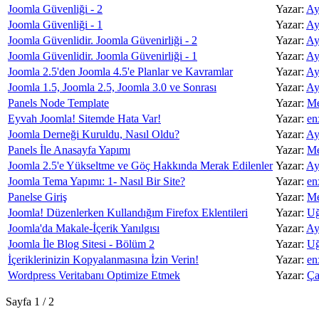
Joomla Güvenliği - 2
Yazar:
Ay
Joomla Güvenliği - 1
Yazar:
Ay
Joomla Güvenlidir. Joomla Güvenirliği - 2
Yazar:
Ay
Joomla Güvenlidir. Joomla Güvenirliği - 1
Yazar:
Ay
Joomla 2.5'den Joomla 4.5'e Planlar ve Kavramlar
Yazar:
Ay
Joomla 1.5, Joomla 2.5, Joomla 3.0 ve Sonrası
Yazar:
Ay
Panels Node Template
Yazar:
Me
Eyvah Joomla! Sitemde Hata Var!
Yazar:
en
Joomla Derneği Kuruldu, Nasıl Oldu?
Yazar:
Ay
Panels İle Anasayfa Yapımı
Yazar:
Me
Joomla 2.5'e Yükseltme ve Göç Hakkında Merak Edilenler
Yazar:
Ay
Joomla Tema Yapımı: 1- Nasıl Bir Site?
Yazar:
en
Panelse Giriş
Yazar:
Me
Joomla! Düzenlerken Kullandığım Firefox Eklentileri
Yazar:
U
Joomla'da Makale-İçerik Yanılgısı
Yazar:
Ay
Joomla İle Blog Sitesi - Bölüm 2
Yazar:
U
İçeriklerinizin Kopyalanmasına İzin Verin!
Yazar:
en
Wordpress Veritabanı Optimize Etmek
Yazar:
Ça
Sayfa 1 / 2