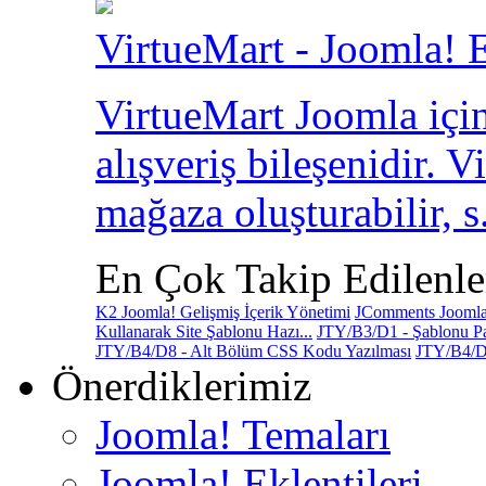
VirtueMart - Joomla! E
VirtueMart Joomla için
alışveriş bileşenidir. V
mağaza oluşturabilir, s.
En Çok Takip Edilenle
K2 Joomla! Gelişmiş İçerik Yönetimi
JComments Joomla!
Kullanarak Site Şablonu Hazı...
JTY/B3/D1 - Şablonu Pa
JTY/B4/D8 - Alt Bölüm CSS Kodu Yazılması
JTY/B4/D
Önerdiklerimiz
Joomla! Temaları
Joomla! Eklentileri