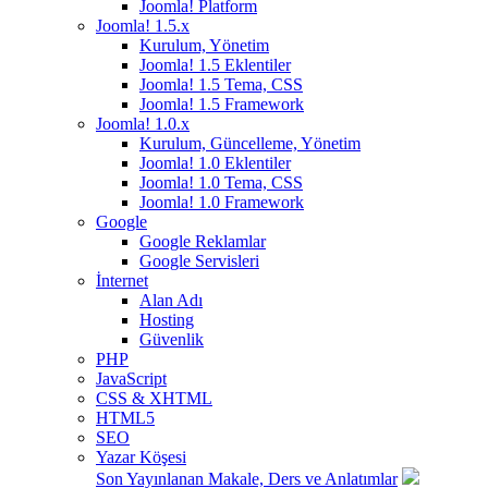
Joomla! Platform
Joomla! 1.5.x
Kurulum, Yönetim
Joomla! 1.5 Eklentiler
Joomla! 1.5 Tema, CSS
Joomla! 1.5 Framework
Joomla! 1.0.x
Kurulum, Güncelleme, Yönetim
Joomla! 1.0 Eklentiler
Joomla! 1.0 Tema, CSS
Joomla! 1.0 Framework
Google
Google Reklamlar
Google Servisleri
İnternet
Alan Adı
Hosting
Güvenlik
PHP
JavaScript
CSS & XHTML
HTML5
SEO
Yazar Köşesi
Son Yayınlanan Makale, Ders ve Anlatımlar