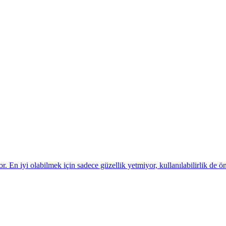
or. En iyi olabilmek için sadece güzellik yetmiyor, kullanılabilirlik de ö