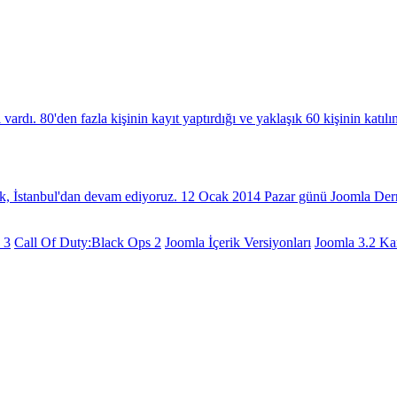
dı. 80'den fazla kişinin kayıt yaptırdığı ve yaklaşık 60 kişinin katılı
k, İstanbul'dan devam ediyoruz. 12 Ocak 2014 Pazar günü Joomla Dern
 3
Call Of Duty:Black Ops 2
Joomla İçerik Versiyonları
Joomla 3.2 Kar