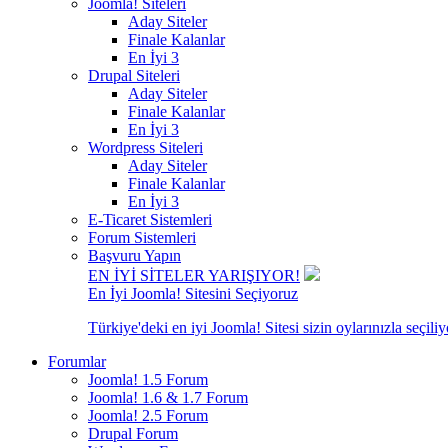
Joomla! Siteleri
Aday Siteler
Finale Kalanlar
En İyi 3
Drupal Siteleri
Aday Siteler
Finale Kalanlar
En İyi 3
Wordpress Siteleri
Aday Siteler
Finale Kalanlar
En İyi 3
E-Ticaret Sistemleri
Forum Sistemleri
Başvuru Yapın
EN İYİ SİTELER YARIŞIYOR!
En İyi Joomla! Sitesini Seçiyoruz
Türkiye'deki en iyi Joomla! Sitesi sizin oylarınızla seçiliy
Forumlar
Joomla! 1.5 Forum
Joomla! 1.6 & 1.7 Forum
Joomla! 2.5 Forum
Drupal Forum