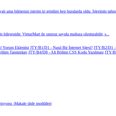
ı ama bilmenizi isterim ki gönlüm hep buralarda oldu. İşlerimin tahmin
 bileşenidir. VirtueMart ile sınırsız sayıda mağaza oluşturabilir, s...
 Yorum Eklentisi
JTY/B1/D1 - Nasıl Bir İnternet Sitesi?
JTY/B2/D1 - 
ölüm Tanıtımları
JTY/B4/D8 - Alt Bölüm CSS Kodu Yazılması
JTY/B
zisyonu -Makale slide modülleri