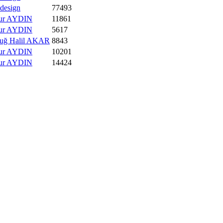
design
77493
ur AYDIN
11861
ur AYDIN
5617
uğ Halil AKAR
8843
ur AYDIN
10201
ur AYDIN
14424