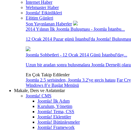
İnternet Haber
Webmaster Haber
Joomla! Etkinlikleri
Eğitim Günleri
Son Yayınlanan Haberler
2014 Yılının İlk Joomla Buluşması - Joomla İstanbu...
12 Ocak 2014 Pazar günü İstanbul'da Joomla! Buluşması var
Joomla Sohbetleri - 12 Ocak 2014 Günü İstanbul'day...
Uzun bir aradan sonra buluşmalara Joomla Derneği olara
En Çok Takip Edilenler
Joomla 2.5 serisinden, Joomla 3.2'ye geçiş hatası
Far Cry
Windows 8’e Başlat Menüsü
Makale, Ders ve Anlatımlar
Joomla! CMS
Joomla! İlk Adım
Kurulum, Yönetim
Joomla! Tema, CSS
Joomla! Eklentiler
Joomla! Bütünleşmeler
Joomla! Framework