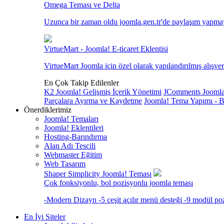
Omega Teması ve Delta
Uzunca bir zaman oldu joomla.gen.tr'de paylaşım yapmayal
VirtueMart - Joomla! E-ticaret Eklentisi
VirtueMart Joomla için özel olarak yapılandırılmış alışveriş
En Çok Takip Edilenler
K2 Joomla! Gelişmiş İçerik Yönetimi
JComments Joomla!
Parçalara Ayırma ve Kaydetme
Joomla! Tema Yapımı - B
Önerdiklerimiz
Joomla! Temaları
Joomla! Eklentileri
Hosting-Barındırma
Alan Adı Tescili
Webmaster Eğitim
Web Tasarım
Shaper Simplicity Joomla! Teması
Çok fonksiyonlu, bol pozisyonlu joomla teması
-Modern Dizayn -5 çeşit açılır menü desteği -9 modül po
En İyi Siteler