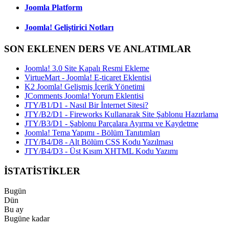
Joomla Platform
Joomla! Geliştirici Notları
SON EKLENEN DERS VE ANLATIMLAR
Joomla! 3.0 Site Kapalı Resmi Ekleme
VirtueMart - Joomla! E-ticaret Eklentisi
K2 Joomla! Gelişmiş İçerik Yönetimi
JComments Joomla! Yorum Eklentisi
JTY/B1/D1 - Nasıl Bir İnternet Sitesi?
JTY/B2/D1 - Fireworks Kullanarak Site Şablonu Hazırlama
JTY/B3/D1 - Şablonu Parçalara Ayırma ve Kaydetme
Joomla! Tema Yapımı - Bölüm Tanıtımları
JTY/B4/D8 - Alt Bölüm CSS Kodu Yazılması
JTY/B4/D3 - Üst Kısım XHTML Kodu Yazımı
İSTATİSTİKLER
Bugün
Dün
Bu ay
Bugüne kadar