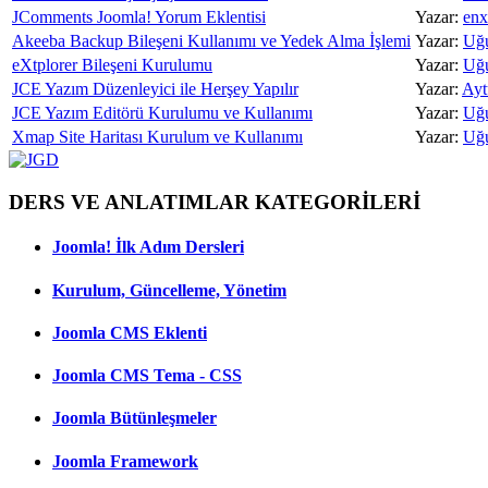
JComments Joomla! Yorum Eklentisi
Yazar:
enx
Akeeba Backup Bileşeni Kullanımı ve Yedek Alma İşlemi
Yazar:
Uğ
eXtplorer Bileşeni Kurulumu
Yazar:
Uğ
JCE Yazım Düzenleyici ile Herşey Yapılır
Yazar:
Ayt
JCE Yazım Editörü Kurulumu ve Kullanımı
Yazar:
Uğ
Xmap Site Haritası Kurulum ve Kullanımı
Yazar:
Uğ
DERS VE ANLATIMLAR KATEGORİLERİ
Joomla! İlk Adım Dersleri
Kurulum, Güncelleme, Yönetim
Joomla CMS Eklenti
Joomla CMS Tema - CSS
Joomla Bütünleşmeler
Joomla Framework