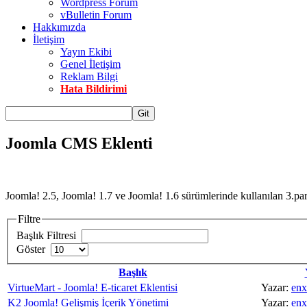
Wordpress Forum
vBulletin Forum
Hakkımızda
İletişim
Yayın Ekibi
Genel İletişim
Reklam Bilgi
Hata Bildirimi
Git
Joomla CMS Eklenti
Joomla! 2.5, Joomla! 1.7 ve Joomla! 1.6 sürümlerinde kullanılan 3.parti
Filtre
Başlık Filtresi
Göster
Başlık
VirtueMart - Joomla! E-ticaret Eklentisi
Yazar:
enx
K2 Joomla! Gelişmiş İçerik Yönetimi
Yazar:
enx