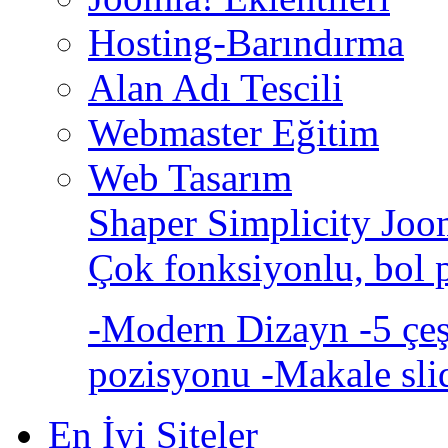
Hosting-Barındırma
Alan Adı Tescili
Webmaster Eğitim
Web Tasarım
Shaper Simplicity Joo
Çok fonksiyonlu, bol 
-Modern Dizayn -5 çeşi
pozisyonu -Makale sli
En İyi Siteler