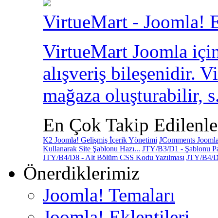
VirtueMart - Joomla! E
VirtueMart Joomla için
alışveriş bileşenidir. V
mağaza oluşturabilir, s.
En Çok Takip Edilenle
K2 Joomla! Gelişmiş İçerik Yönetimi
JComments Joomla!
Kullanarak Site Şablonu Hazı...
JTY/B3/D1 - Şablonu Pa
JTY/B4/D8 - Alt Bölüm CSS Kodu Yazılması
JTY/B4/D
Önerdiklerimiz
Joomla! Temaları
Joomla! Eklentileri